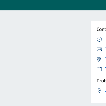
Cont
Prob