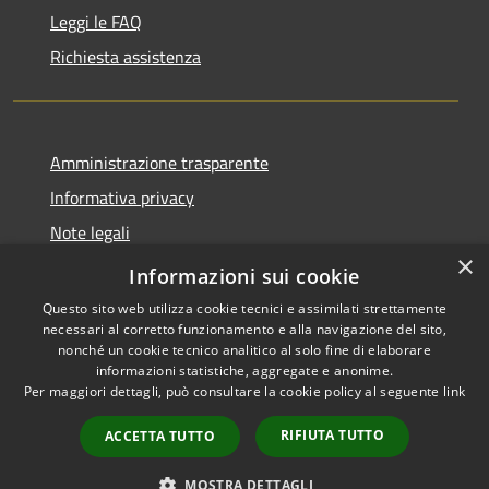
Leggi le FAQ
Richiesta assistenza
Amministrazione trasparente
Informativa privacy
Note legali
×
Dichiarazione di accessibilità
Informazioni sui cookie
Questo sito web utilizza cookie tecnici e assimilati strettamente
necessari al corretto funzionamento e alla navigazione del sito,
nonché un cookie tecnico analitico al solo fine di elaborare
informazioni statistiche, aggregate e anonime.
RSS
Copyright © 2026 • Comune di
Per maggiori dettagli, può consultare la cookie policy al seguente
link
Accessibilità
San Tomaso Agordino •
Privacy
Municipium
Powered by
•
RIFIUTA TUTTO
ACCETTA TUTTO
Cookie
Accesso redazione
Mappa del sito
MOSTRA DETTAGLI