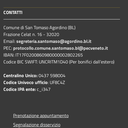
CONTATTI
Comune di San Tomaso Agordino (BL)
Frazione Celat n. 16 - 32020
Email:
segreteria.santomaso@agordino.bl.it
PEC:
protocollo.comune.santomaso.bl@pecveneto.it
IBAN: IT17F0200860980000002802265
Codice BIC SWIFT: UNCRITM1D40 (Per bonifici dall’estero)
Centralino Unico:
0437 598004
Codice Univoco ufficio
: UF8C4Z
Codice IPA ente:
c_i347
Prenotazione appuntamento
Segnalazione disservizio