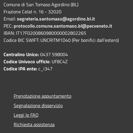
Comune di San Tomaso Agordino (BL)
Frazione Celat n. 16 - 32020
Email:
segreteria.santomaso@agordino.bl.it
PEC:
protocollo.comune.santomaso.bl@pecveneto.it
IBAN: IT17F0200860980000002802265
Codice BIC SWIFT: UNCRITM1D40 (Per bonifici dall’estero)
Centralino Unico:
0437 598004
Codice Univoco ufficio
: UF8C4Z
Codice IPA ente:
c_i347
Prenotazione appuntamento
Segnalazione disservizio
Leggi le FAQ
Richiesta assistenza