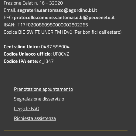
Frazione Celat n. 16 - 32020
Email:
segreteria.santomaso@agordino.bl.it
PEC:
protocollo.comune.santomaso.bl@pecveneto.it
IBAN: IT17F0200860980000002802265
Codice BIC SWIFT: UNCRITM1D40 (Per bonifici dall’estero)
Centralino Unico:
0437 598004
Codice Univoco ufficio
: UF8C4Z
Codice IPA ente:
c_i347
Prenotazione appuntamento
Segnalazione disservizio
Leggi le FAQ
Richiesta assistenza