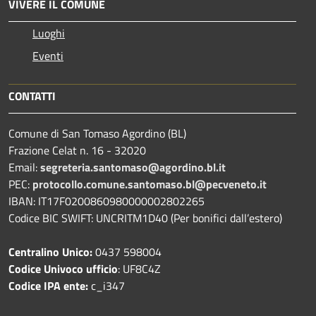
VIVERE IL COMUNE
Luoghi
Eventi
CONTATTI
Comune di San Tomaso Agordino (BL)
Frazione Celat n. 16 - 32020
Email:
segreteria.santomaso@agordino.bl.it
PEC:
protocollo.comune.santomaso.bl@pecveneto.it
IBAN: IT17F0200860980000002802265
Codice BIC SWIFT: UNCRITM1D40 (Per bonifici dall’estero)
Centralino Unico:
0437 598004
Codice Univoco ufficio
: UF8C4Z
Codice IPA ente:
c_i347