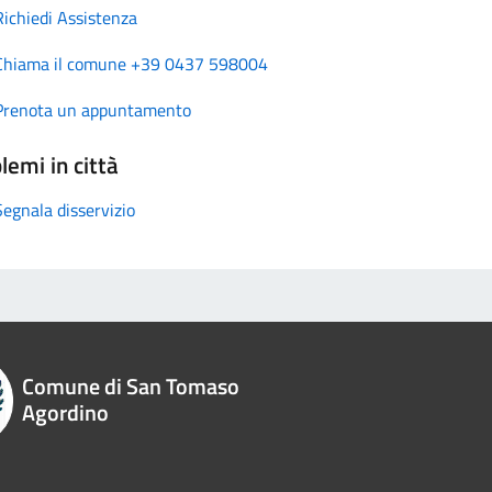
Richiedi Assistenza
Chiama il comune +39 0437 598004
Prenota un appuntamento
lemi in città
Segnala disservizio
Comune di San Tomaso
Agordino