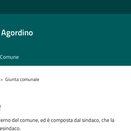
 Agordino
il Comune
>
Giunta comunale
e
verno del comune, ed è composta dal sindaco, che la
cesindaco.