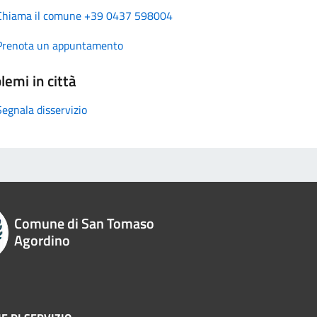
Chiama il comune +39 0437 598004
Prenota un appuntamento
lemi in città
Segnala disservizio
Comune di San Tomaso
Agordino