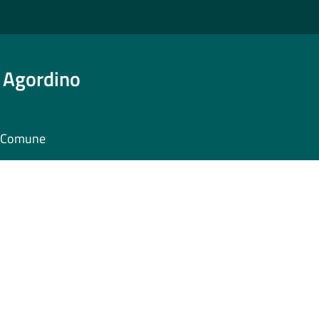
 Agordino
il Comune