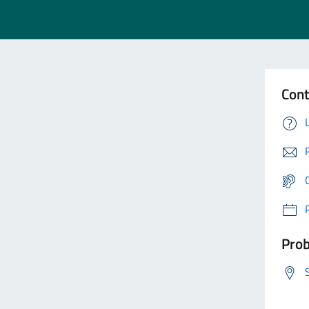
Cont
Prob