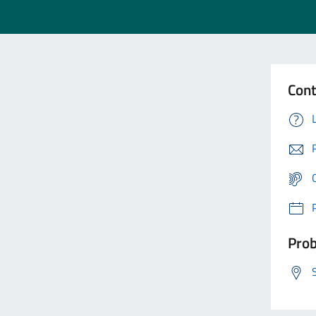
Cont
Prob