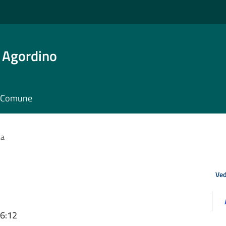
 Agordino
il Comune
ta
Ved
16:12