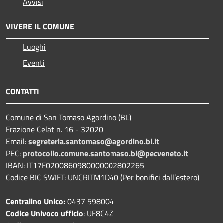
Avvisi
VIVERE IL COMUNE
Luoghi
Eventi
CONTATTI
Comune di San Tomaso Agordino (BL)
Frazione Celat n. 16 - 32020
Email:
segreteria.santomaso@agordino.bl.it
PEC:
protocollo.comune.santomaso.bl@pecveneto.it
IBAN: IT17F0200860980000002802265
Codice BIC SWIFT: UNCRITM1D40 (Per bonifici dall’estero)
Centralino Unico:
0437 598004
Codice Univoco ufficio
: UF8C4Z