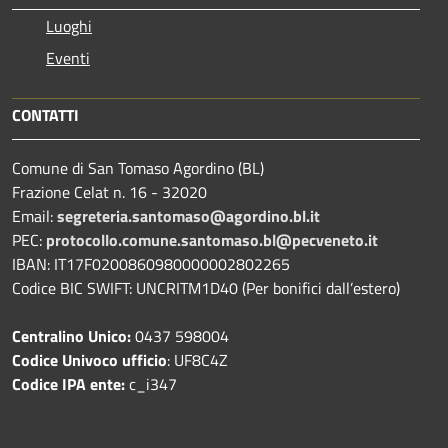
Luoghi
Eventi
CONTATTI
Comune di San Tomaso Agordino (BL)
Frazione Celat n. 16 - 32020
Email:
segreteria.santomaso@agordino.bl.it
PEC:
protocollo.comune.santomaso.bl@pecveneto.it
IBAN: IT17F0200860980000002802265
Codice BIC SWIFT: UNCRITM1D40 (Per bonifici dall’estero)
Centralino Unico:
0437 598004
Codice Univoco ufficio
: UF8C4Z
Codice IPA ente:
c_i347