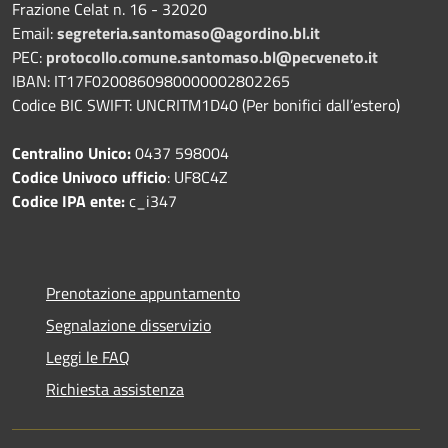
Frazione Celat n. 16 - 32020
Email:
segreteria.santomaso@agordino.bl.it
PEC:
protocollo.comune.santomaso.bl@pecveneto.it
IBAN: IT17F0200860980000002802265
Codice BIC SWIFT: UNCRITM1D40 (Per bonifici dall’estero)
Centralino Unico:
0437 598004
Codice Univoco ufficio
: UF8C4Z
Codice IPA ente:
c_i347
Prenotazione appuntamento
Segnalazione disservizio
Leggi le FAQ
Richiesta assistenza