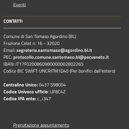
Eventi
CONTATTI
Comune di San Tomaso Agordino (BL)
Frazione Celat n. 16 - 32020
Email:
segreteria.santomaso@agordino.bl.it
PEC:
protocollo.comune.santomaso.bl@pecveneto.it
IBAN: IT17F0200860980000002802265
Codice BIC SWIFT: UNCRITM1D40 (Per bonifici dall’estero)
Centralino Unico:
0437 598004
Codice Univoco ufficio
: UF8C4Z
Codice IPA ente:
c_i347
Prenotazione appuntamento