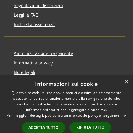
Segnalazione disservizio
Leggi le FAQ
Richiesta assistenza
Amministrazione trasparente
Informativa privacy
Note legali
×
Dichiarazione di accessibilità
Informazioni sui cookie
Questo sito web utilizza cookie tecnici e assimilati strettamente
necessari al corretto funzionamento e alla navigazione del sito,
nonché un cookie tecnico analitico al solo fine di elaborare
informazioni statistiche, aggregate e anonime.
RSS
Copyright © 2026 • Comune di
Per maggiori dettagli, può consultare la cookie policy al seguente
link
Accessibilità
San Tomaso Agordino •
Privacy
Municipium
Powered by
•
RIFIUTA TUTTO
ACCETTA TUTTO
Cookie