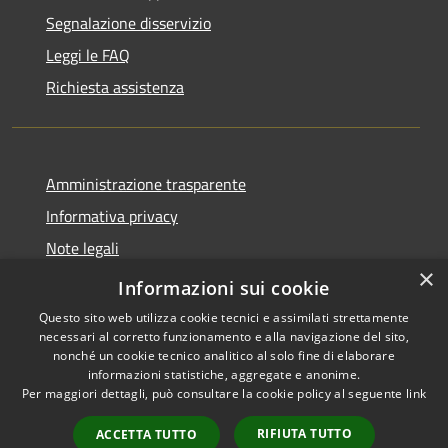
Segnalazione disservizio
Leggi le FAQ
Richiesta assistenza
Amministrazione trasparente
Informativa privacy
Note legali
×
Dichiarazione di accessibilità
Informazioni sui cookie
Questo sito web utilizza cookie tecnici e assimilati strettamente
necessari al corretto funzionamento e alla navigazione del sito,
nonché un cookie tecnico analitico al solo fine di elaborare
informazioni statistiche, aggregate e anonime.
RSS
Copyright © 2026 • Comune di
Per maggiori dettagli, può consultare la cookie policy al seguente
link
Accessibilità
San Tomaso Agordino •
Privacy
Municipium
Powered by
•
RIFIUTA TUTTO
ACCETTA TUTTO