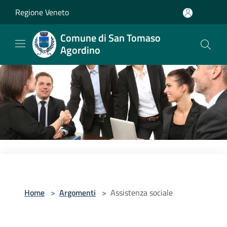
Salta al contenuto principale
Regione Veneto
Comune di San Tomaso
Agordino
Home
>
Argomenti
>
Assistenza sociale