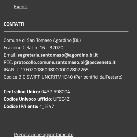
Eventi
CONTATTI
Comune di San Tomaso Agordino (BL)
Frazione Celat n. 16 - 32020
Email:
segreteria.santomaso@agordino.bl.it
PEC:
protocollo.comune.santomaso.bl@pecveneto.it
IBAN: IT17F0200860980000002802265
Codice BIC SWIFT: UNCRITM1D40 (Per bonifici dall’estero)
Centralino Unico:
0437 598004
Codice Univoco ufficio
: UF8C4Z
Codice IPA ente:
c_i347
Prenotazione appuntamento