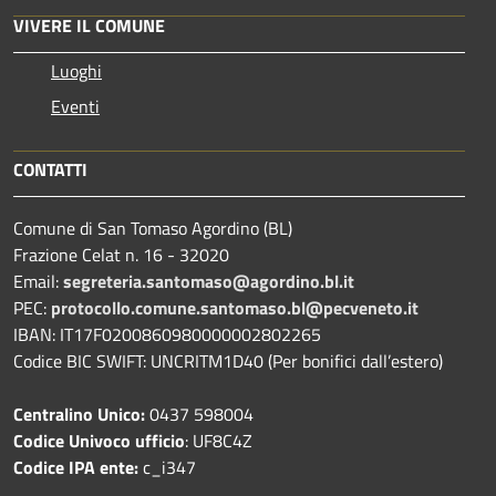
VIVERE IL COMUNE
Luoghi
Eventi
CONTATTI
Comune di San Tomaso Agordino (BL)
Frazione Celat n. 16 - 32020
Email:
segreteria.santomaso@agordino.bl.it
PEC:
protocollo.comune.santomaso.bl@pecveneto.it
IBAN: IT17F0200860980000002802265
Codice BIC SWIFT: UNCRITM1D40 (Per bonifici dall’estero)
Centralino Unico:
0437 598004
Codice Univoco ufficio
: UF8C4Z
Codice IPA ente:
c_i347