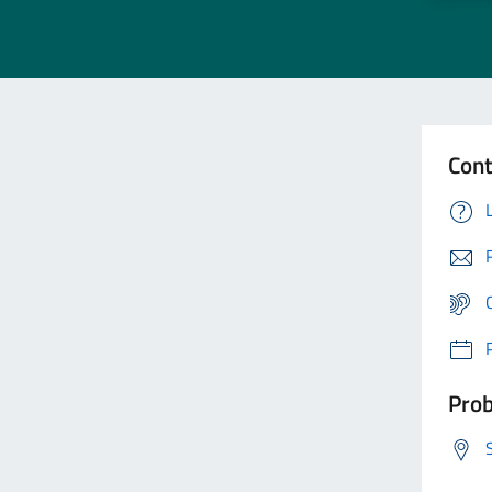
Cont
Prob