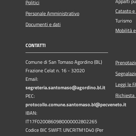
Appalti pu
Politici
Catasto e
Personale Amministrativo
Turismo
Documenti e dati
Mobilità e
CONTATTI
Comune di San Tomaso Agordino (BL)
Prenotaz
Frazione Celat n. 16 - 32020
Segnalazi
Email:
Leggi le 
segreteria.santomaso@agordino.bl.it
Richiesta
PEC:
protocollo.comune.santomaso.bl@pecveneto.it
IBAN:
IT17F0200860980000002802265
Codice BIC SWIFT: UNCRITM1D40 (Per