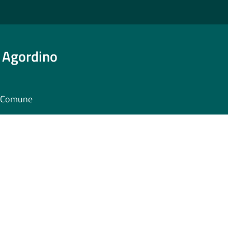
 Agordino
il Comune