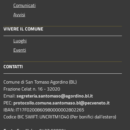
Comunicati
Avvisi
VIVERE IL COMUNE
Luoghi
Eventi
CONTATTI
Comune di San Tomaso Agordino (BL)
Frazione Celat n. 16 - 32020
Email:
segreteria.santomaso@agordino.bl.it
PEC:
protocollo.comune.santomaso.bl@pecveneto.it
IBAN: IT17F0200860980000002802265
Codice BIC SWIFT: UNCRITM1D40 (Per bonifici dall’estero)