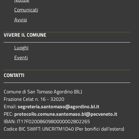
Comunicati
Avvisi
VIVERE IL COMUNE
Luoghi
Eventi
CONTATTI
Comune di San Tomaso Agordino (BL)
Frazione Celat n. 16 - 32020
Email:
segreteria.santomaso@agordino.bl.it
PEC:
protocollo.comune.santomaso.bl@pecveneto.it
IBAN: IT17F0200860980000002802265
Codice BIC SWIFT: UNCRITM1D40 (Per bonifici dall’estero)