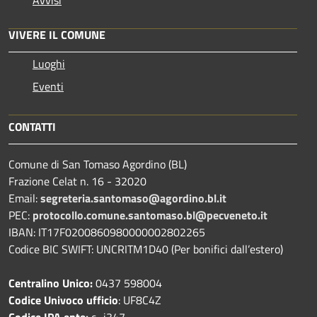
VIVERE IL COMUNE
Luoghi
Eventi
CONTATTI
Comune di San Tomaso Agordino (BL)
Frazione Celat n. 16 - 32020
Email:
segreteria.santomaso@agordino.bl.it
PEC:
protocollo.comune.santomaso.bl@pecveneto.it
IBAN: IT17F0200860980000002802265
Codice BIC SWIFT: UNCRITM1D40 (Per bonifici dall’estero)
Centralino Unico:
0437 598004
Codice Univoco ufficio
: UF8C4Z
Codice IPA ente:
c_i347