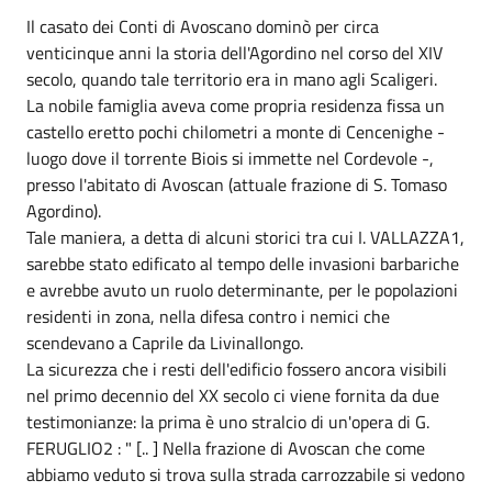
Il casato dei Conti di Avoscano dominò per circa
venticinque anni la storia dell'Agordino nel corso del XIV
secolo, quando tale territorio era in mano agli Scaligeri.
La nobile famiglia aveva come propria residenza fissa un
castello eretto pochi chilometri a monte di Cencenighe -
luogo dove il torrente Biois si immette nel Cordevole -,
presso l'abitato di Avoscan (attuale frazione di S. Tomaso
Agordino).
Tale maniera, a detta di alcuni storici tra cui I. VALLAZZA1,
sarebbe stato edificato al tempo delle invasioni barbariche
e avrebbe avuto un ruolo determinante, per le popolazioni
residenti in zona, nella difesa contro i nemici che
scendevano a Caprile da Livinallongo.
La sicurezza che i resti dell'edificio fossero ancora visibili
nel primo decennio del XX secolo ci viene fornita da due
testimonianze: la prima è uno stralcio di un'opera di G.
FERUGLIO2 : " [.. ] Nella frazione di Avoscan che come
abbiamo veduto si trova sulla strada carrozzabile si vedono