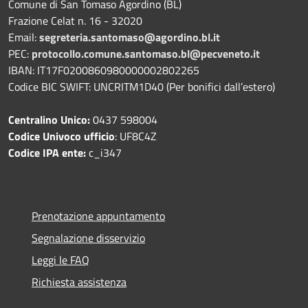
Comune di San Tomaso Agordino (BL)
Frazione Celat n. 16 - 32020
Email:
segreteria.santomaso@agordino.bl.it
PEC:
protocollo.comune.santomaso.bl@pecveneto.it
IBAN: IT17F0200860980000002802265
Codice BIC SWIFT: UNCRITM1D40 (Per bonifici dall’estero)
Centralino Unico:
0437 598004
Codice Univoco ufficio
: UF8C4Z
Codice IPA ente:
c_i347
Prenotazione appuntamento
Segnalazione disservizio
Leggi le FAQ
Richiesta assistenza