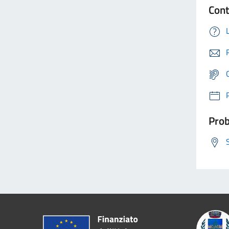
Cont
Prob