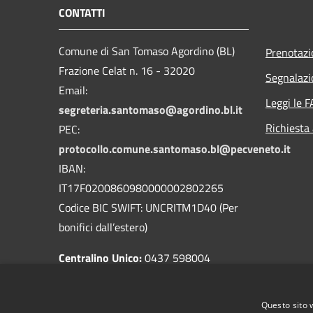
CONTATTI
Comune di San Tomaso Agordino (BL)
Prenotaz
Frazione Celat n. 16 - 32020
Segnalazi
Email:
Leggi le 
segreteria.santomaso@agordino.bl.it
Richiesta
PEC:
protocollo.comune.santomaso.bl@pecveneto.it
IBAN:
IT17F0200860980000002802265
Codice BIC SWIFT: UNCRITM1D40 (Per
bonifici dall’estero)
Centralino Unico:
0437 598004
Codice Univoco ufficio
: UF8C4Z
Codice IPA ente:
c_i347
Questo sito 