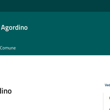
 Agordino
il Comune
Ved
dino