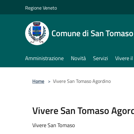
Salta al contenuto principale
Regione Veneto
Comune di San Tomaso
Amministrazione
Novità
Servizi
Vivere 
Home
>
Vivere San Tomaso Agordino
Vivere San Tomaso Agor
Vivere San Tomaso