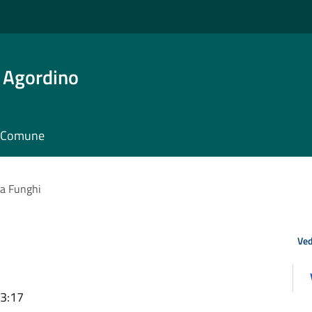
 Agordino
il Comune
ta Funghi
Ved
13:17