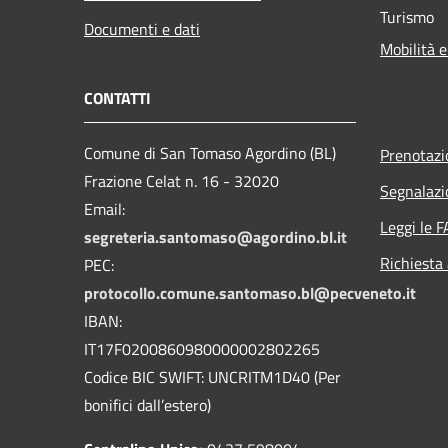
Turismo
Documenti e dati
Mobilità e
CONTATTI
Comune di San Tomaso Agordino (BL)
Prenotaz
Frazione Celat n. 16 - 32020
Segnalazi
Email:
Leggi le 
segreteria.santomaso@agordino.bl.it
Richiesta
PEC:
protocollo.comune.santomaso.bl@pecveneto.it
IBAN:
IT17F0200860980000002802265
Codice BIC SWIFT: UNCRITM1D40 (Per
bonifici dall’estero)