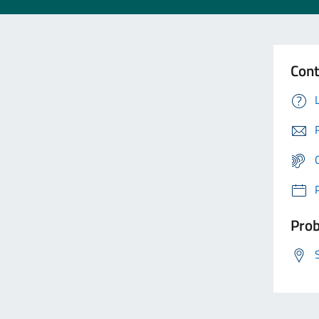
Cont
Prob