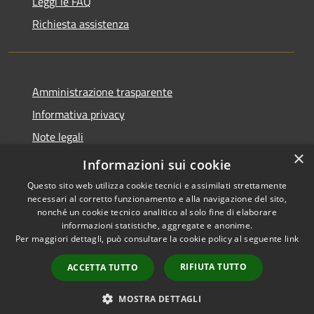
Leggi le FAQ
Richiesta assistenza
Amministrazione trasparente
Informativa privacy
Note legali
×
Dichiarazione di accessibilità
Informazioni sui cookie
Questo sito web utilizza cookie tecnici e assimilati strettamente
necessari al corretto funzionamento e alla navigazione del sito,
nonché un cookie tecnico analitico al solo fine di elaborare
informazioni statistiche, aggregate e anonime.
RSS
Copyright © 2026 • Comune di
Per maggiori dettagli, può consultare la cookie policy al seguente
link
Accessibilità
San Tomaso Agordino •
Privacy
Municipium
Powered by
•
RIFIUTA TUTTO
ACCETTA TUTTO
Cookie
Accesso redazione
Mappa del sito
MOSTRA DETTAGLI