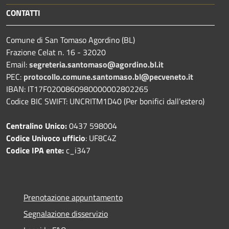
CONTATTI
Comune di San Tomaso Agordino (BL)
Frazione Celat n. 16 - 32020
Email:
segreteria.santomaso@agordino.bl.it
PEC:
protocollo.comune.santomaso.bl@pecveneto.it
IBAN: IT17F0200860980000002802265
Codice BIC SWIFT: UNCRITM1D40 (Per bonifici dall’estero)
Centralino Unico:
0437 598004
Codice Univoco ufficio
: UF8C4Z
Codice IPA ente:
c_i347
Prenotazione appuntamento
Segnalazione disservizio