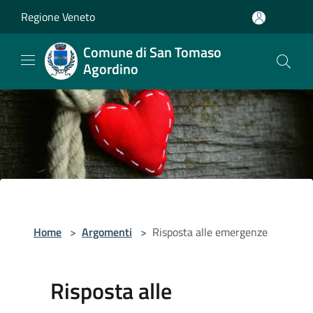
Salta al contenuto principale
Regione Veneto
Comune di San Tomaso
Agordino
Home
>
Argomenti
>
Risposta alle emergenze
Risposta alle