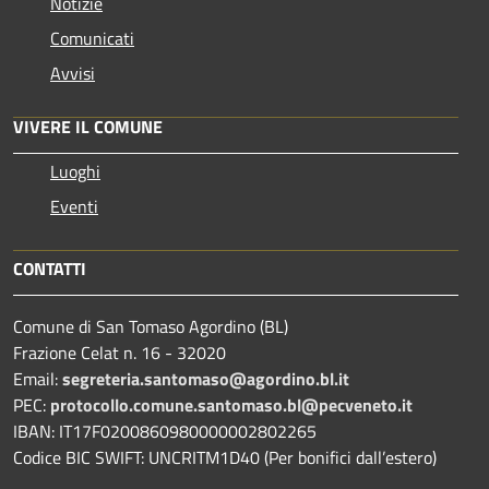
Notizie
Comunicati
Avvisi
VIVERE IL COMUNE
Luoghi
Eventi
CONTATTI
Comune di San Tomaso Agordino (BL)
Frazione Celat n. 16 - 32020
Email:
segreteria.santomaso@agordino.bl.it
PEC:
protocollo.comune.santomaso.bl@pecveneto.it
IBAN: IT17F0200860980000002802265
Codice BIC SWIFT: UNCRITM1D40 (Per bonifici dall’estero)