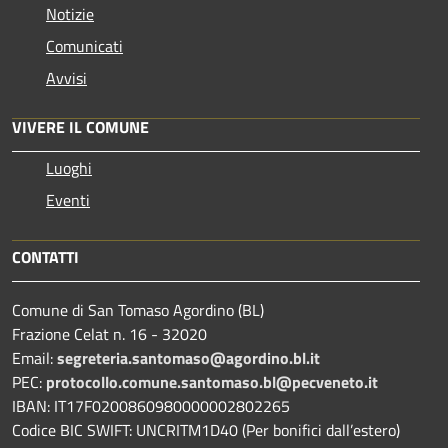
Notizie
Comunicati
Avvisi
VIVERE IL COMUNE
Luoghi
Eventi
CONTATTI
Comune di San Tomaso Agordino (BL)
Frazione Celat n. 16 - 32020
Email:
segreteria.santomaso@agordino.bl.it
PEC:
protocollo.comune.santomaso.bl@pecveneto.it
IBAN: IT17F0200860980000002802265
Codice BIC SWIFT: UNCRITM1D40 (Per bonifici dall’estero)