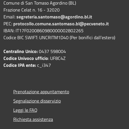
Comune di San Tomaso Agordino (BL)
Frazione Celat n. 16 - 32020
Email:
segreteria.santomaso@agordino.bl.it
PEC:
protocollo.comune.santomaso.bl@pecveneto.it
IBAN: IT17F0200860980000002802265
Codice BIC SWIFT: UNCRITM1D40 (Per bonifici dall’estero)
Centralino Unico:
0437 598004
Codice Univoco ufficio
: UF8C4Z
Codice IPA ente:
c_i347
Prenotazione appuntamento
Segnalazione disservizio
Leggi le FAQ
Richiesta assistenza