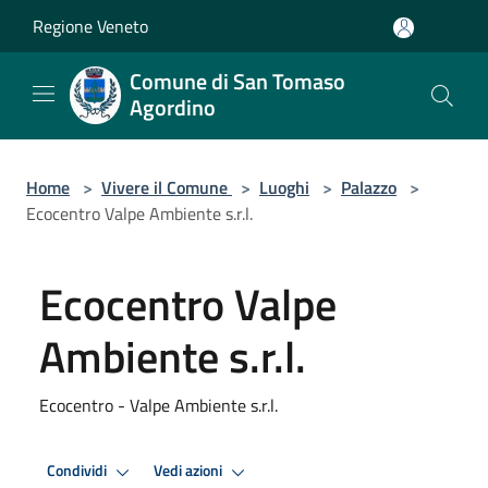
Salta al contenuto principale
Regione Veneto
Comune di San Tomaso
Agordino
Home
>
Vivere il Comune
>
Luoghi
>
Palazzo
>
Ecocentro Valpe Ambiente s.r.l.
Ecocentro Valpe
Ambiente s.r.l.
Ecocentro - Valpe Ambiente s.r.l.
Condividi
Vedi azioni