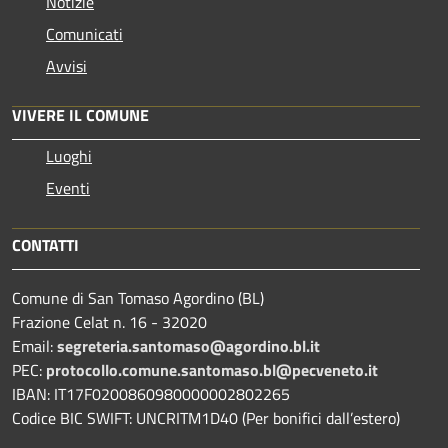
Notizie
Comunicati
Avvisi
VIVERE IL COMUNE
Luoghi
Eventi
CONTATTI
Comune di San Tomaso Agordino (BL)
Frazione Celat n. 16 - 32020
Email:
segreteria.santomaso@agordino.bl.it
PEC:
protocollo.comune.santomaso.bl@pecveneto.it
IBAN: IT17F0200860980000002802265
Codice BIC SWIFT: UNCRITM1D40 (Per bonifici dall’estero)