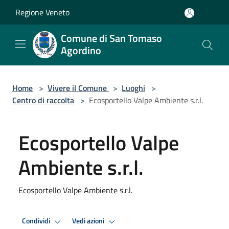
Salta al contenuto principale
Regione Veneto
Comune di San Tomaso
Agordino
Home
>
Vivere il Comune
>
Luoghi
>
Centro di raccolta
>
Ecosportello Valpe Ambiente s.r.l.
Ecosportello Valpe
Ambiente s.r.l.
Ecosportello Valpe Ambiente s.r.l.
Condividi
Vedi azioni