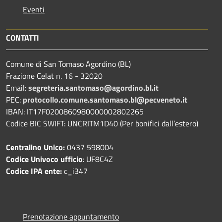
Eventi
CONTATTI
Comune di San Tomaso Agordino (BL)
Frazione Celat n. 16 - 32020
Email:
segreteria.santomaso@agordino.bl.it
PEC:
protocollo.comune.santomaso.bl@pecveneto.it
IBAN: IT17F0200860980000002802265
Codice BIC SWIFT: UNCRITM1D40 (Per bonifici dall’estero)
Centralino Unico:
0437 598004
Codice Univoco ufficio
: UF8C4Z
Codice IPA ente:
c_i347
Prenotazione appuntamento