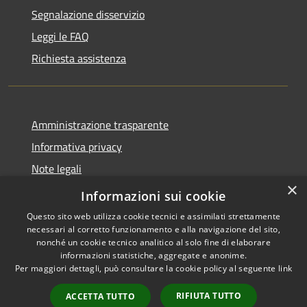
Segnalazione disservizio
Leggi le FAQ
Richiesta assistenza
Amministrazione trasparente
Informativa privacy
Note legali
×
Dichiarazione di accessibilità
Informazioni sui cookie
Questo sito web utilizza cookie tecnici e assimilati strettamente
necessari al corretto funzionamento e alla navigazione del sito,
nonché un cookie tecnico analitico al solo fine di elaborare
informazioni statistiche, aggregate e anonime.
RSS
Copyright © 2026 • Comune di
Per maggiori dettagli, può consultare la cookie policy al seguente
link
Accessibilità
San Tomaso Agordino •
Privacy
Municipium
Powered by
•
RIFIUTA TUTTO
ACCETTA TUTTO