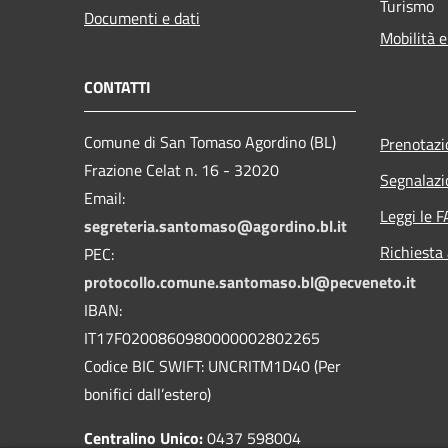
Turismo
Documenti e dati
Mobilità e
CONTATTI
Comune di San Tomaso Agordino (BL)
Prenotaz
Frazione Celat n. 16 - 32020
Segnalazi
Email:
Leggi le 
segreteria.santomaso@agordino.bl.it
Richiesta
PEC:
protocollo.comune.santomaso.bl@pecveneto.it
IBAN:
IT17F0200860980000002802265
Codice BIC SWIFT: UNCRITM1D40 (Per
bonifici dall’estero)
Centralino Unico:
0437 598004