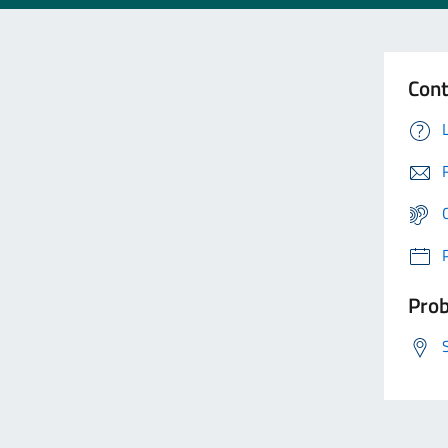
Cont
Prob