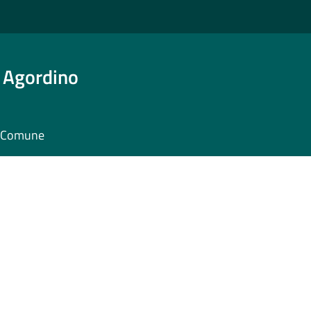
 Agordino
il Comune