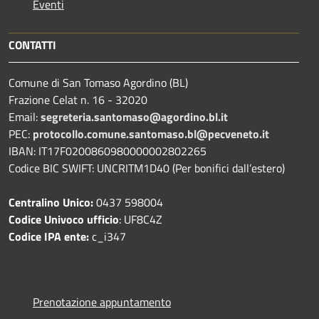
Eventi
CONTATTI
Comune di San Tomaso Agordino (BL)
Frazione Celat n. 16 - 32020
Email:
segreteria.santomaso@agordino.bl.it
PEC:
protocollo.comune.santomaso.bl@pecveneto.it
IBAN: IT17F0200860980000002802265
Codice BIC SWIFT: UNCRITM1D40 (Per bonifici dall’estero)
Centralino Unico:
0437 598004
Codice Univoco ufficio
: UF8C4Z
Codice IPA ente:
c_i347
Prenotazione appuntamento