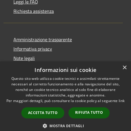
Leggi le FAQ
Richiesta assistenza
Amministrazione trasparente
Informativa privacy
Note legali
×
Dichiarazione di accessibilità
Informazioni sui cookie
Questo sito web utilizza cookie tecnici e assimilati strettamente
necessari al corretto funzionamento e alla navigazione del sito,
nonché un cookie tecnico analitico al solo fine di elaborare
informazioni statistiche, aggregate e anonime.
RSS
Copyright © 2026 • Comune di
Per maggiori dettagli, può consultare la cookie policy al seguente
link
Accessibilità
San Tomaso Agordino •
Privacy
Municipium
Powered by
•
RIFIUTA TUTTO
ACCETTA TUTTO
Cookie
Accesso redazione
Mappa del sito
MOSTRA DETTAGLI