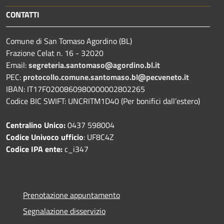
CONTATTI
Comune di San Tomaso Agordino (BL)
Frazione Celat n. 16 - 32020
Email:
segreteria.santomaso@agordino.bl.it
PEC:
protocollo.comune.santomaso.bl@pecveneto.it
IBAN: IT17F0200860980000002802265
Codice BIC SWIFT: UNCRITM1D40 (Per bonifici dall’estero)
Centralino Unico:
0437 598004
Codice Univoco ufficio
: UF8C4Z
Codice IPA ente:
c_i347
Prenotazione appuntamento
Segnalazione disservizio