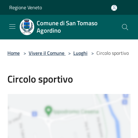
Salta al contenuto principale
Regione Veneto
Comune di San Tomaso
Agordino
Home
>
Vivere il Comune
>
Luoghi
>
Circolo sportivo
Circolo sportivo