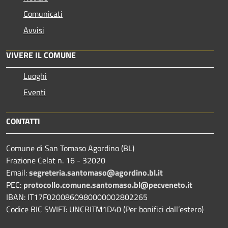
Comunicati
Avvisi
VIVERE IL COMUNE
Luoghi
Eventi
CONTATTI
Comune di San Tomaso Agordino (BL)
Frazione Celat n. 16 - 32020
Email:
segreteria.santomaso@agordino.bl.it
PEC:
protocollo.comune.santomaso.bl@pecveneto.it
IBAN: IT17F0200860980000002802265
Codice BIC SWIFT: UNCRITM1D40 (Per bonifici dall’estero)