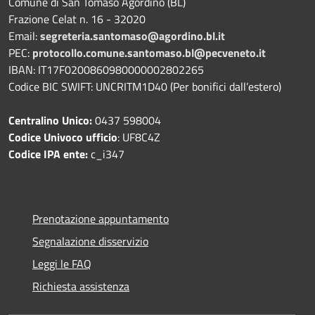
Comune di San Tomaso Agordino (BL)
Frazione Celat n. 16 - 32020
Email:
segreteria.santomaso@agordino.bl.it
PEC:
protocollo.comune.santomaso.bl@pecveneto.it
IBAN: IT17F0200860980000002802265
Codice BIC SWIFT: UNCRITM1D40 (Per bonifici dall’estero)
Centralino Unico:
0437 598004
Codice Univoco ufficio
: UF8C4Z
Codice IPA ente:
c_i347
Prenotazione appuntamento
Segnalazione disservizio
Leggi le FAQ
Richiesta assistenza