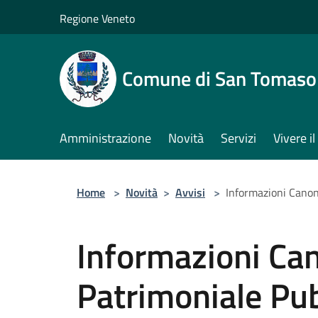
Salta al contenuto principale
Regione Veneto
Comune di San Tomaso
Amministrazione
Novità
Servizi
Vivere 
Home
>
Novità
>
Avvisi
>
Informazioni Canon
Informazioni Ca
Patrimoniale Pub