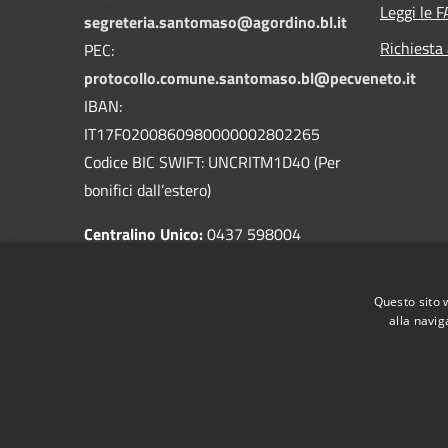
Leggi le 
segreteria.santomaso@agordino.bl.it
Richiesta
PEC:
protocollo.comune.santomaso.bl@pecveneto.it
IBAN:
IT17F0200860980000002802265
Codice BIC SWIFT: UNCRITM1D40 (Per
bonifici dall’estero)
Centralino Unico:
0437 598004
Codice Univoco ufficio
: UF8C4Z
Codice IPA ente:
c_i347
Questo sito 
alla navig
RSS
Accessibilità
Privacy
Cookie
Mappa de