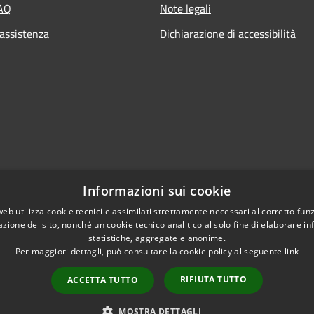
FAQ
Note legali
 assistenza
Dichiarazione di accessibilità
Informazioni sui cookie
web utilizza cookie tecnici e assimilati strettamente necessari al corretto fu
azione del sito, nonché un cookie tecnico analitico al solo fine di elaborare i
statistiche, aggregate e anonime.
Per maggiori dettagli, può consultare la cookie policy al seguente
link
RIFIUTA TUTTO
ACCETTA TUTTO
l sito
Copyright © 2026 • Comune di 
MOSTRA DETTAGLI