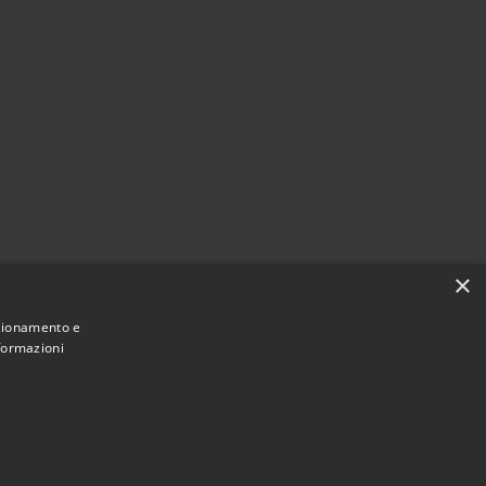
×
nzionamento e
nformazioni
Municipium
Accesso
San Tomaso Agordino • Powered by
•
redazione